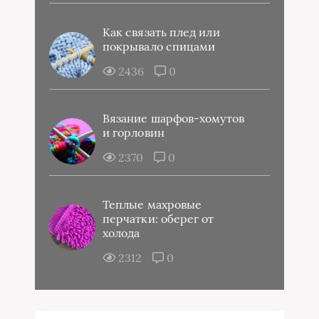
Как связать плед или
покрывало спицами
2436
0
Вязание шарфов-хомутов
и горловин
2370
0
Теплые махровые
перчатки: оберег от
холода
2312
0