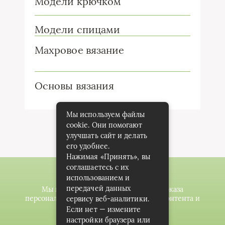
Модели крючком
Модели спицами
Махровое вязание
Основы вязания
Мы используем файлы
cookie. Они помогают
улучшать сайт и делать
его удобнее.
Нажимая «Принять», вы
соглашаетесь с их
использованием и
передачей данных
Мы используем файлы cookie для показа
персонализированной рекламы и/или контента и
сервису веб-аналитики.
анализа нашего трафика.
Если нет — измените
настройки браузера или