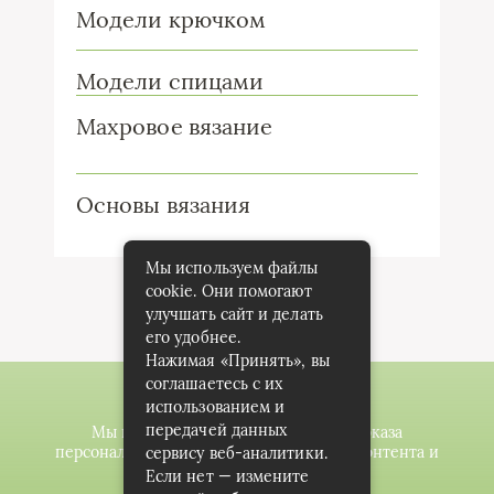
Модели крючком
Модели спицами
Махровое вязание
Основы вязания
Мы используем файлы
cookie. Они помогают
улучшать сайт и делать
его удобнее.
Нажимая «Принять», вы
соглашаетесь с их
использованием и
передачей данных
Мы используем файлы cookie для показа
персонализированной рекламы и/или контента и
сервису веб-аналитики.
анализа нашего трафика.
Если нет — измените