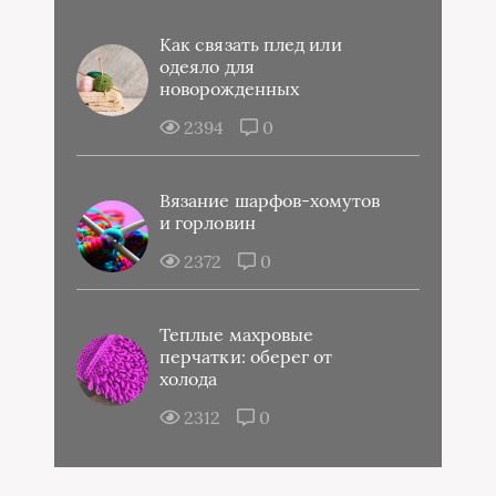
Как связать плед или
одеяло для
новорожденных
2394
0
Вязание шарфов-хомутов
и горловин
2372
0
Теплые махровые
перчатки: оберег от
холода
2312
0