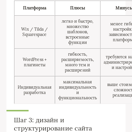
Платформа
Плюсы
Минус
легко и быстро,
менее гиб
множество
Wix / Tilda /
настройк
шаблонов,
Squarespace
зависимост
встроенные
платфор
функции
гибкость,
требуются н
WordPress +
расширяемость,
администрир
плагинеты
много тем и
и настро
расширений
максимальная
выше стоим
Индивидуальная
индивидуальность
сложнос
разработка
и
реализац
функциональность
Шаг 3: дизайн и
структурирование сайта