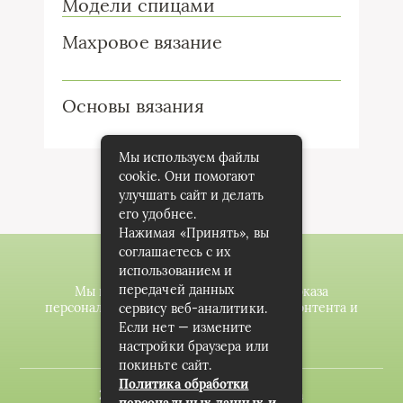
Модели спицами
Махровое вязание
Основы вязания
Мы используем файлы
cookie. Они помогают
улучшать сайт и делать
его удобнее.
Нажимая «Принять», вы
соглашаетесь с их
использованием и
передачей данных
Мы используем файлы cookie для показа
персонализированной рекламы и/или контента и
сервису веб-аналитики.
анализа нашего трафика.
Если нет — измените
настройки браузера или
покиньте сайт.
Политика обработки
2020-2023 © knitting-planet.com