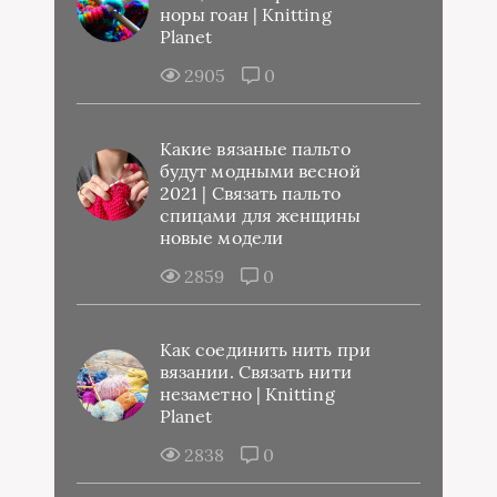
норы гоан | Knitting
Planet
2905
0
Какие вязаные пальто
будут модными весной
2021 | Связать пальто
спицами для женщины
новые модели
2859
0
Как соединить нить при
вязании. Связать нити
незаметно | Knitting
Planet
2838
0