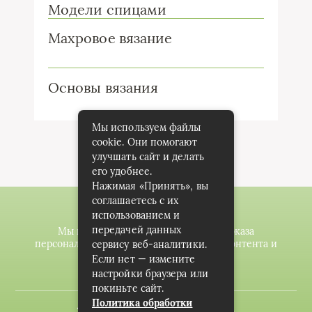
Модели спицами
Махровое вязание
Основы вязания
Мы используем файлы
cookie. Они помогают
улучшать сайт и делать
его удобнее.
Нажимая «Принять», вы
соглашаетесь с их
использованием и
передачей данных
Мы используем файлы cookie для показа
персонализированной рекламы и/или контента и
сервису веб-аналитики.
анализа нашего трафика.
Если нет — измените
настройки браузера или
покиньте сайт.
Политика обработки
2020-2023 © knitting-planet.com