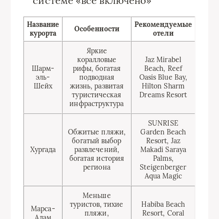
системе «все включено»
Название
Рекомендуемые
Особенности
курорта
отели
Яркие
коралловые
Jaz Mirabel
Шарм-
рифы, богатая
Beach, Reef
эль-
подводная
Oasis Blue Bay,
Шейх
жизнь, развитая
Hilton Sharm
туристическая
Dreams Resort
инфраструктура
SUNRISE
Обжитые пляжи,
Garden Beach
богатый выбор
Resort, Jaz
Хургада
развлечений,
Makadi Saraya
богатая история
Palms,
региона
Steigenberger
Aqua Magic
Меньше
туристов, тихие
Habiba Beach
Марса-
пляжи,
Resort, Coral
Алам