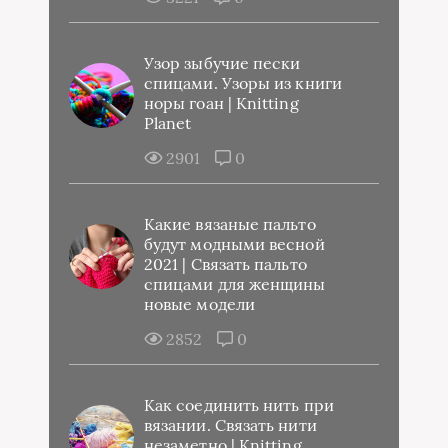
Узор зыбучие пески
спицами. Узоры из книги
норы гоан | Knitting
Planet
2901
0
Какие вязаные пальто
будут модными весной
2021 | Связать пальто
спицами для женщины
новые модели
2852
0
Как соединить нить при
вязании. Связать нити
незаметно | Knitting