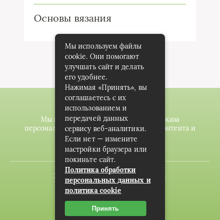
Основы вязания
Мы используем файлы
cookie. Они помогают
улучшать сайт и делать
его удобнее.
Нажимая «Принять», вы
соглашаетесь с их
использованием и
передачей данных
Мы используем файлы cookie для показа
персонализированной рекламы и/или контента и
сервису веб-аналитики.
анализа нашего трафика.
Если нет — измените
настройки браузера или
покиньте сайт.
Политика обработки
2020-2023 © knitting-planet.com
персональных данных и
политика cookie
Карта сайта
Пользовательское соглашение
Принять