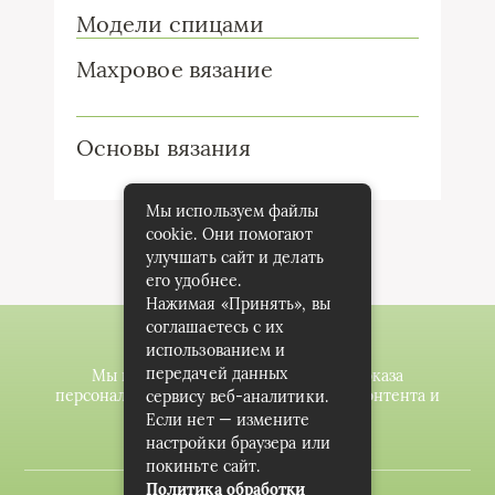
Модели спицами
Махровое вязание
Основы вязания
Мы используем файлы
cookie. Они помогают
улучшать сайт и делать
его удобнее.
Нажимая «Принять», вы
соглашаетесь с их
использованием и
передачей данных
Мы используем файлы cookie для показа
персонализированной рекламы и/или контента и
сервису веб-аналитики.
анализа нашего трафика.
Если нет — измените
настройки браузера или
покиньте сайт.
Политика обработки