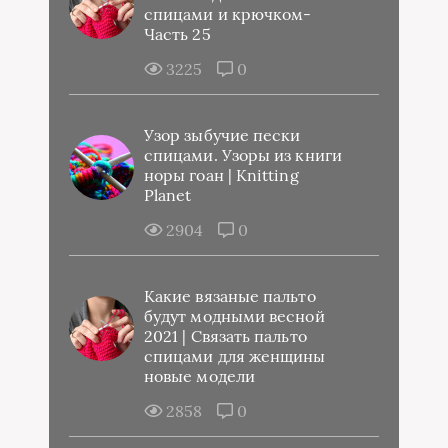
спицами и крючком-
Часть 25
3225
0
Узор зыбучие пески
спицами. Узоры из книги
норы гоан | Knitting
Planet
2904
0
Какие вязаные пальто
будут модными весной
2021 | Связать пальто
спицами для женщины
новые модели
2858
0