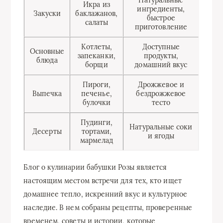
Икра из
ингредиенты,
Закуски
баклажанов,
быстрое
салаты
приготовление
Котлеты,
Доступные
Основные
запеканки,
продукты,
блюда
борщи
домашний вкус
Пироги,
Дрожжевое и
Выпечка
печенье,
бездрожжевое
булочки
тесто
Пудинги,
Натуральные соки
Десерты
тортами,
и ягоды
мармелад
Блог о кулинарии бабушки Розы является
настоящим местом встречи для тех, кто ищет
домашнее тепло, искренний вкус и культурное
наследие. В нем собраны рецепты, проверенные
временем, советы и истории, которые