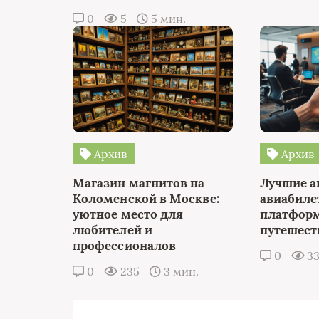
0
5
5 мин.
Архив
Архив
Магазин магнитов на
Лучшие а
Коломенской в Москве:
авиабиле
уютное место для
платформ
любителей и
путешест
профессионалов
0
3
0
235
3 мин.