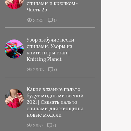
спицами и крючком-
Часть 25
3225
0
Узор зыбучие пески
спицами. Узоры из
книги норы гоан |
Knitting Planet
2903
0
Какие вязаные пальто
будут модными весной
2021 | Связать пальто
спицами для женщины
новые модели
2857
0