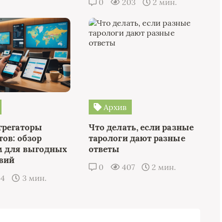
0
203
2 мин.
Архив
грегаторы
Что делать, если разные
тов: обзор
тарологи дают разные
 для выгодных
ответы
вий
0
407
2 мин.
34
3 мин.