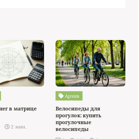
Архив
нег в матрице
Велосипеды для
прогулок: купить
прогулочные
8
2 мин.
велосипеды