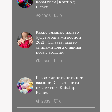
норы гоан | Knitting
Planet
2906
0
Какие вязаные пальто
будут модными весной
2021 | Связать пальто
спицами для женщины
новые модели
2860
0
Как соединить нить при
вязании. Связать нити
незаметно | Knitting
Planet
2839
0