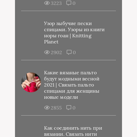
3223
0
Узор зыбучие пески
спицами. Узоры из книги
норы гоан | Knitting
Planet
2902
0
Какие вязаные пальто
будут модными весной
2021 | Связать пальто
спицами для женщины
новые модели
2855
0
Как соединить нить при
вязании. Связать нити