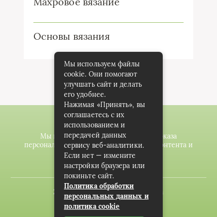
Махровое вязание
Основы вязания
Мы используем файлы
cookie. Они помогают
улучшать сайт и делать
его удобнее.
Нажимая «Принять», вы
соглашаетесь с их
использованием и
передачей данных
Мы используем файлы cookie для показа
персонализированной рекламы и/или контента и
сервису веб-аналитики.
анализа нашего трафика.
Если нет — измените
настройки браузера или
покиньте сайт.
Политика обработки
2020-2023 © knitting-planet.com
персональных данных и
политика cookie
Карта сайта