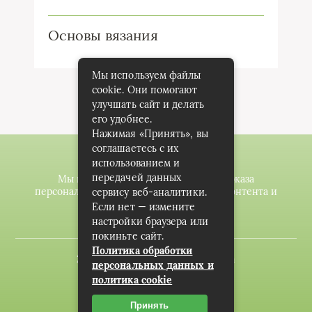
Основы вязания
Мы используем файлы
cookie. Они помогают
улучшать сайт и делать
его удобнее.
Нажимая «Принять», вы
соглашаетесь с их
использованием и
передачей данных
Мы используем файлы cookie для показа
персонализированной рекламы и/или контента и
сервису веб-аналитики.
анализа нашего трафика.
Если нет — измените
настройки браузера или
покиньте сайт.
Политика обработки
2020-2023 © knitting-planet.com
персональных данных и
политика cookie
Карта сайта
Пользовательское соглашение
Принять