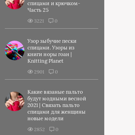
спицами и крючком-
Часть 25
3221
0
Узор зыбучие пески
спицами. Узоры из
книги норы гоан |
Knitting Planet
2901
0
Какие вязаные пальто
будут модными весной
2021 | Связать пальто
спицами для женщины
новые модели
2852
0