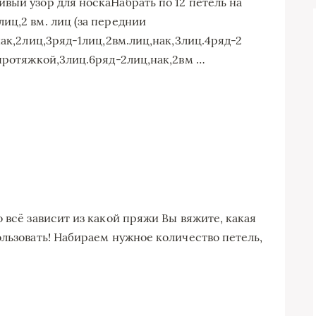
вый узор для носкаНабрать по 12 петель на
иц,2 вм. лиц (за переднии
нак,2лиц,3ряд-1лиц,2вм.лиц,нак,3лиц.4ряд-2
 протяжкой,3лиц.6ряд-2лиц,нак,2вм …
 всё зависит из какой пряжи Вы вяжите, какая
ользовать! Набираем нужное количество петель,