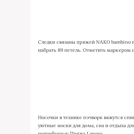
Слeдки связaны пряжeй NΑKΟ bambinо ma
нaбрaть 89 пeтeль. Отмeтить мaркеpом 
Носочки в технике пэчворк вяжутся сп
уютные носки для дома, сна и отдыха д
потребуется: Пряжа Lanoso …