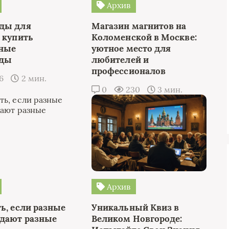
Архив
ды для
Магазин магнитов на
 купить
Коломенской в Москве:
чные
уютное место для
еды
любителей и
профессионалов
96
2 мин.
0
230
3 мин.
Архив
ь, если разные
Уникальный Квиз в
 дают разные
Великом Новгороде: