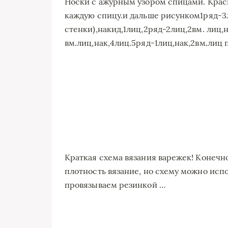
Носки с ажурным узором спицами. Краси
каждую спицу.и дальше рисунком1ряд-3л
стенки),накид,1лиц,2ряд-2лиц,2вм. лиц,
вм.лиц,нак,4лиц.5ряд-1лиц,нак,2вм.лиц
Краткая схема вязания варежек! Конечно
плотность вязание, но схему можно исп
провязываем резинкой …