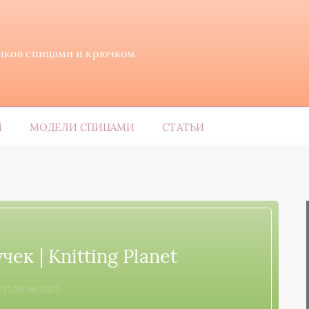
ичков спицами и крючком
М
МОДЕЛИ СПИЦАМИ
СТАТЬИ
ек | Knitting Planet
:37, 28.06.2022