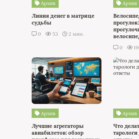
Архив
Архив
Линия денег в матрице
Велосипе
судьбы
прогулок:
прогуло
0
53
2 мин.
велосип
0
1
Архив
Архив
Лучшие агрегаторы
Что делат
авиабилетов: обзор
тарологи